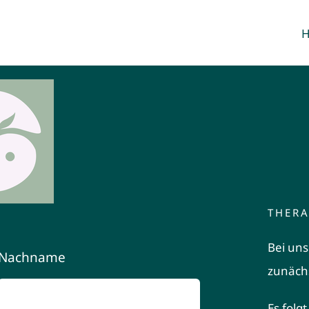
THERA
Bei uns
Nachname
zunächs
Es folg