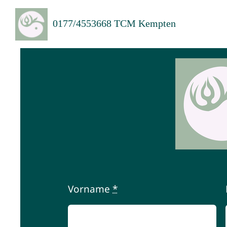
Zum
0177/4553668 TCM Kempten
Inhalt
springen
Vorname
*