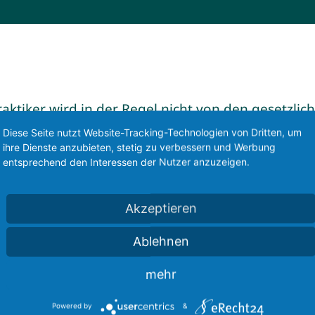
raktiker wird in der Regel nicht von den gesetzl
Diese Seite nutzt Website-Tracking-Technologien von Dritten, um
r private Krankenversicherungen sowie Landes- u
ihre Dienste anzubieten, stetig zu verbessern und Werbung
esentlichen davon abhängig, welchen Vertrag Sie 
entsprechend den Interessen der Nutzer anzuzeigen.
ientierung:
Akzeptieren
Ablehnen
edizin 130 EUR
mehr
Powered by
&