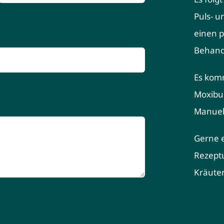
Puls- u
einen p
Behand
Es kom
Moxibu
Manuell
Gerne er
Rezeptu
Kräute