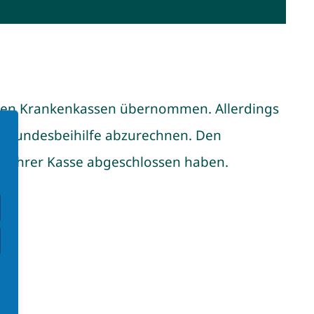
ichen Krankenkassen übernommen. Allerdings
nd Bundesbeihilfe abzurechnen. Den
mit Ihrer Kasse abgeschlossen haben.