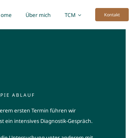
Home
Über mich
TCM
Kontakt
PIE ABLAUF
erem ersten Termin führen wir
t ein intensives Diagnostik-Gespräch.
t die Untersuchung unter anderem mit